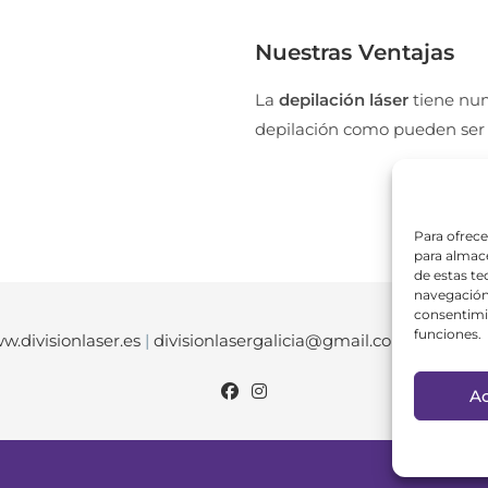
Nuestras Ventajas
La
depilación láser
tiene num
depilación como pueden ser la
Para ofrece
para almace
de estas t
navegación 
consentimie
funciones.
w.divisionlaser.es
|
divisionlasergalicia@gmail.com
|
674048
A
Aviso 