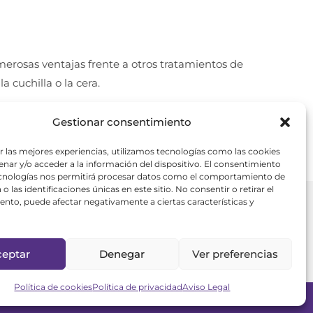
erosas ventajas frente a otros tratamientos de
 cuchilla o la cera.
Gestionar consentimiento
r las mejores experiencias, utilizamos tecnologías como las cookies
nar y/o acceder a la información del dispositivo. El consentimiento
ecnologías nos permitirá procesar datos como el comportamiento de
o las identificaciones únicas en este sitio. No consentir o retirar el
nto, puede afectar negativamente a ciertas características y
369
ceptar
Denegar
Ver preferencias
Política de cookies
Política de privacidad
Aviso Legal
Legal
Política de privacidad
Política de Cookies
Conócenos